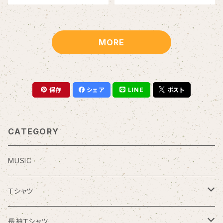
MORE
保存
シェア
LINE
ポスト
CATEGORY
MUSIC
Ｔシャツ
クルマール・ワンポイントTシャツ
長袖Ｔシャツ