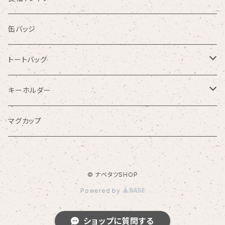
クルマールピンク
クルマールTシャツ・冬
クルマール・ワンポイント長袖Ｔシャツ
缶バッジ
クルマールグレー
クルマールピンク
クルマールＴシャツ・夏
クルマール長袖Ｔシャツ・冬
トートバッグ
クルマールホワイト
クルマールグレー
クルマールTシャツ2020
クルマール長袖Ｔシャツ・夏
クルマールトートバッグ
キーホルダー
クルマールホワイト
花柄クルマールトートバッグ
4cmサイズ
マグカップ
6cmサイズ
© ナベタツSHOP
Powered by
ショップに質問する